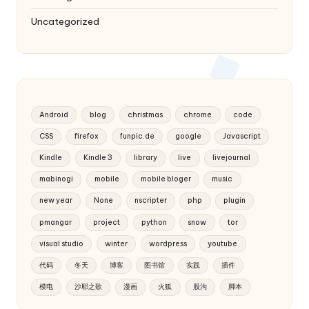
Uncategorized
Android
blog
christmas
chrome
code
CSS
firefox
funpic.de
google
Javascript
Kindle
Kindle 3
library
live
livejournal
mabinogi
mobile
mobile bloger
music
new year
None
nscripter
php
plugin
pmangar
project
python
snow
tor
visual studio
winter
wordpress
youtube
代码
冬天
博客
图书馆
实践
插件
模电
沙耶之歌
漫画
火狐
股沟
脚本