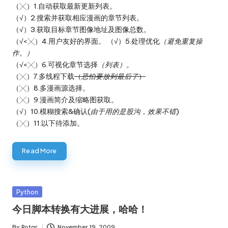
（╳）1.自动获取最新更新列表。
（√）2.搜索并获取相应漫画的章节列表。
（√）3.获取目标章节图像地址及图像总数。
（√<╳）4.用户友好的界面。 （√）5.处理优化
（避免重复操
作。）
（√<╳）6.可视化章节选择
（列表）
。
（╳）7.多线程下载
（
恐怕要放到最后了
）
（╳）8.多漫画源选择。
（╳）9.漫画简介及缩略图获取。
（√）10.模糊搜索&确认(
由于用的是股沟，效果不错
)
（╳）11.以下待添加。
Read More
Posted
Python
in
今日脚本转换有大进展，哈哈！
By
Rotar
November 19, 2009