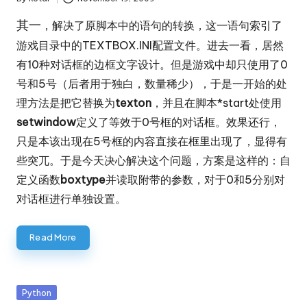
Posted
by
其一
，解决了原脚本中
的语句的转换，这一语句索引了
游戏目录中的TEXTBOX.INI配置文件。进去一看，居然
有10种对话框的边框文字设计。但是游戏中却只使用了0
号和5号（后者用于独白，数量稀少），于是一开始的处
理方法是把它替换为
texton
，并且在脚本*start处使用
setwindow
定义了等效于0号框的对话框。效果还行，
只是本该出现在5号框的内容直接在框里出现了，显得有
些突兀。于是今天决心解决这个问题，方案是这样的：自
定义函数
boxtype
并读取附带的参数，对于0和5分别对
对话框进行单独设置。
Read More
Posted
Python
in