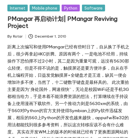
Posted
Internet
Mobile phone
Python
Software
in
PMangar 再启动计划| PMangar Reviving
Project
By
Rotar
December 1, 2010
Posted
by
距离上次编写和使用PMangar已经有些时日了，自从换了手机之
后，很少再拿起HKC折腾。原因有两个，一是电池不经用，持续
操作下恐怕撑不过2小时，其二是因为重量可观，远没有5630那
么轻便。但是不得不说的是，触摸屏还是要方便许多，自从在手
机上编程开始，日益发觉触摸屏+全键盘才是王道，缺其一便会
增加许多不便，当然了，十二键数字键盘是最杯具的。 此次重拾
主要是因为“身处国外，网速很快”，无论是校园WiFi还是手机3G
都相当给力，于是本着不能浪费资源的想法，打算继续在手持设
备上使用漫画下载软件。另一个推动力则是5630xm的系统，由
于S60对Python的官方支持使得Symbian上的Py软件迅猛发
展，相应的S60上Python的开发也越来越快，appuifw和e32的
用法都能找到很多参考资料，所以这次转移应该不会有什么难
度。 其实在开发WM上的版本的时候就已经有了更换图源网站的