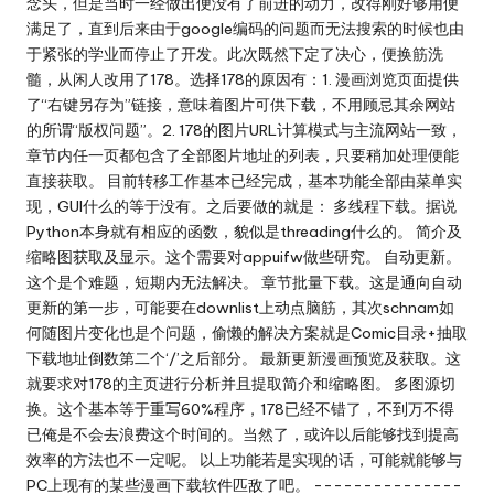
念头，但是当时一经做出便没有了前进的动力，改得刚好够用便
满足了，直到后来由于google编码的问题而无法搜索的时候也由
于紧张的学业而停止了开发。此次既然下定了决心，便换筋洗
髓，从闲人改用了178。选择178的原因有：1. 漫画浏览页面提供
了“右键另存为”链接，意味着图片可供下载，不用顾忌其余网站
的所谓“版权问题”。2. 178的图片URL计算模式与主流网站一致，
章节内任一页都包含了全部图片地址的列表，只要稍加处理便能
直接获取。 目前转移工作基本已经完成，基本功能全部由菜单实
现，GUI什么的等于没有。之后要做的就是： 多线程下载。据说
Python本身就有相应的函数，貌似是threading什么的。 简介及
缩略图获取及显示。这个需要对appuifw做些研究。 自动更新。
这个是个难题，短期内无法解决。 章节批量下载。这是通向自动
更新的第一步，可能要在downlist上动点脑筋，其次schnam如
何随图片变化也是个问题，偷懒的解决方案就是Comic目录+抽取
下载地址倒数第二个‘/’之后部分。 最新更新漫画预览及获取。这
就要求对178的主页进行分析并且提取简介和缩略图。 多图源切
换。这个基本等于重写60%程序，178已经不错了，不到万不得
已俺是不会去浪费这个时间的。当然了，或许以后能够找到提高
效率的方法也不一定呢。 以上功能若是实现的话，可能就能够与
PC上现有的某些漫画下载软件匹敌了吧。 ---------------