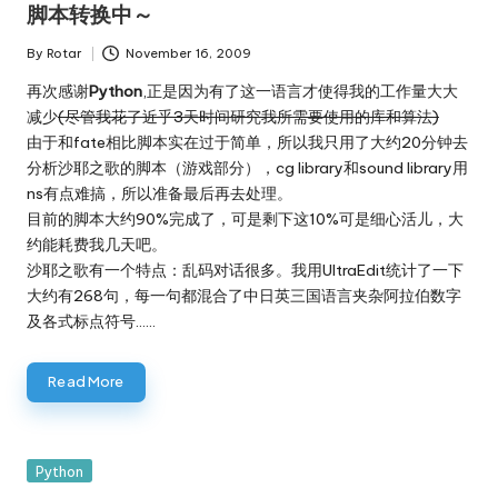
脚本转换中～
By
Rotar
November 16, 2009
Posted
by
再次感谢
Python
,正是因为有了这一语言才使得我的工作量大大
减少
(尽管我花了近乎3天时间研究我所需要使用的库和算法)
由于和fate相比脚本实在过于简单，所以我只用了大约20分钟去
分析沙耶之歌的脚本（游戏部分），cg library和sound library用
ns有点难搞，所以准备最后再去处理。
目前的脚本大约90%完成了，可是剩下这10%可是细心活儿，大
约能耗费我几天吧。
沙耶之歌有一个特点：乱码对话很多。我用UltraEdit统计了一下
大约有268句，每一句都混合了中日英三国语言夹杂阿拉伯数字
及各式标点符号……
Read More
Posted
Python
in