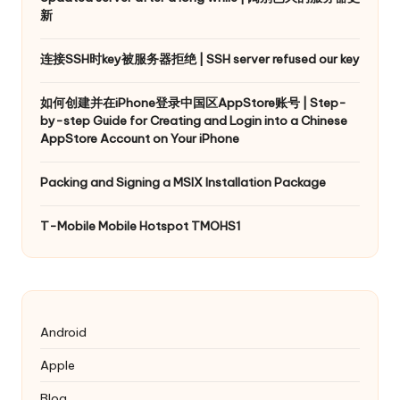
新
连接SSH时key被服务器拒绝 | SSH server refused our key
如何创建并在iPhone登录中国区AppStore账号 | Step-
by-step Guide for Creating and Login into a Chinese
AppStore Account on Your iPhone
Packing and Signing a MSIX Installation Package
T-Mobile Mobile Hotspot TMOHS1
Android
Apple
Blog