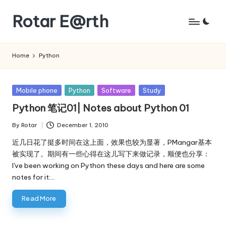
Rotar E@rth
Skip
to
KaNeoRotar's
content
weblog
Home
Python
Posted
Mobile phone
Python
Software
Study
in
Python 笔记01| Notes about Python 01
By
Rotar
December 1, 2010
Posted
by
近几日花了挺多时间在这上面，效果也较为显著，PMangar基本
被实现了。期间有一些心得在这儿写下来做记录，顺便也分享：
I've been working on Python these days and here are some
notes for it:…
Read More