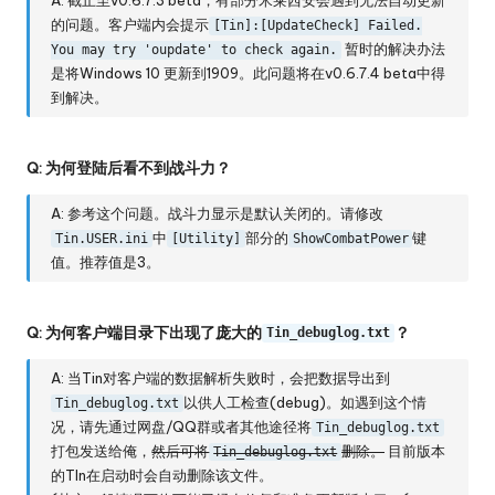
A: 截止至v0.6.7.3 beta，有部分米莱西安会遇到无法自动更新
的问题。客户端内会提示
[Tin]:[UpdateCheck] Failed.
暂时的解决办法
You may try 'oupdate' to check again.
是将Windows 10 更新到1909。此问题将在v0.6.7.4 beta中得
到解决。
Q: 为何登陆后看不到战斗力？
A: 参考
这个问题
。战斗力显示是默认关闭的。请修改
中
部分的
键
Tin.USER.ini
[Utility]
ShowCombatPower
值。推荐值是3。
Q: 为何客户端目录下出现了庞大的
？
Tin_debuglog.txt
A: 当Tin对客户端的数据解析失败时，会把数据导出到
以供人工检查(debug)。如遇到这个情
Tin_debuglog.txt
况，请先通过网盘/QQ群或者其他途径将
Tin_debuglog.txt
打包发送给俺，
然后可将
删除。
目前版本
Tin_debuglog.txt
的TIn在启动时会自动删除该文件。