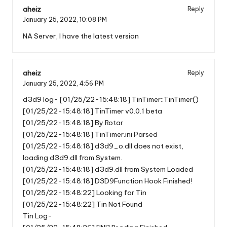
aheiz
Reply
January 25, 2022,
10:08 PM
NA Server, I have the latest version
aheiz
Reply
January 25, 2022,
4:56 PM
d3d9 log- [01/25/22-15:48:18] TinTimer::TinTimer()
[01/25/22-15:48:18] TinTimer v0.0.1 beta
[01/25/22-15:48:18] By Rotar
[01/25/22-15:48:18] TinTimer.ini Parsed
[01/25/22-15:48:18] d3d9_o.dll does not exist,
loading d3d9.dll from System.
[01/25/22-15:48:18] d3d9.dll from System Loaded
[01/25/22-15:48:18] D3D9Function Hook Finished!
[01/25/22-15:48:22] Looking for Tin
[01/25/22-15:48:22] Tin Not Found
Tin Log-