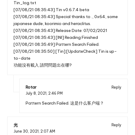
Tin_log.txt
[07/08/21 08:35:43] Tin v0.6.7.4 beta
[07/08/21 08:35:43] Special thanks to ., 0x64, some
japanese dude, koorimio and heraclitus.
[07/08/21 08:35:43] Release Date: 07/02/2021
[07/08/21 08:35:43] [INI] Reading Finished
[07/08/21 08:35:49] Pattern Search Failed.
[07/08/21 08:35:50] [Tin]:[UpdateCheck] Tin is up-
to-date
功能沒有載入 請問問題出在哪?
Rotar
Reply
July 8, 2021,
2:46 PM
Pattern Search Failed. 这是什么客户端？
光
Reply
June 30, 2021,
2:07 AM