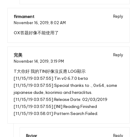
firmament
Reply
November 16, 2019,
8:02 AM
OX答题好像不能使用了
完美
Reply
November 14, 2019,
3:19 PM
T大你好 我的TIN好像沒反應 LOG顯示
[11/15/19 03:57:55] Tin v0.6.7.0 beta
[11/15/19 03:57:55] Special thanks to ., 0x64, some
japanese dude, koorimio and heraclitus.
[11/15/19 03:57:55] Release Date: 02/03/2019
[11/15/19 03:57:55] [INI] Reading Finished
[11/15/19 03:58:01] Pattern Search Failed.
Rotar
Reply