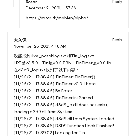
Rotar
Reply
December 21, 2021,
11:57 AM
https://rotar.tk/mabien/alpha/
大久保
Reply
November 26, 2021,
4:48 AM
没能找到ijlxx_patchlog.txt和Tin_log.txt……
LPE是v3.5.0，Tin是v0.6.7.3b，TinTimer是v0.0.1b
在d3d9_log.txt找到了以下内容：
[11/26/21-17:38:46] TinTimer::TinTimer()
[11/26/21-17:38:46] TinTimer v0.0.1 beta
[11/26/21-17:38:46] By Rotar
[11/26/21-17:38:46] TinTimer.ini Parsed
[11/26/21-17:38:46] d3d9_o.dll does not exist,
loading d3d9.dll from System.
[11/26/21-17:38:46] d3d9.dll from System Loaded
[11/26/21-17:38:46] D3D9Function Hook Finished!
[11/26/21-17:39:02] Looking for Tin