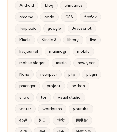
Android
blog
christmas
chrome
code
CSS
firefox
funpic.de
google
Javascript
Kindle
Kindle 3
library
live
livejournal
mabinogi
mobile
mobile bloger
music
new year
None
nscripter
php
plugin
pmangar
project
python
snow
tor
visual studio
winter
wordpress
youtube
代码
冬天
博客
图书馆
实践
插件
模电
沙耶之歌