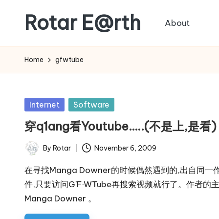
Rotar E@rth
About
Skip
to
KaNeoRotar's
content
weblog
Home
gfwtube
Posted
Internet
Software
in
穿q1ang看Youtube…..(不是上,是看)
By
Rotar
November 6, 2009
Posted
by
在寻找Manga Downer的时候偶然遇到的,出自
件,只要访问G`F·WTube再搜索视频就行了。作者的主页是
Manga Downer 。