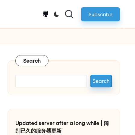
Subscribe
github.com
Search
Search
Updated server after a long while | 阔
别已久的服务器更新