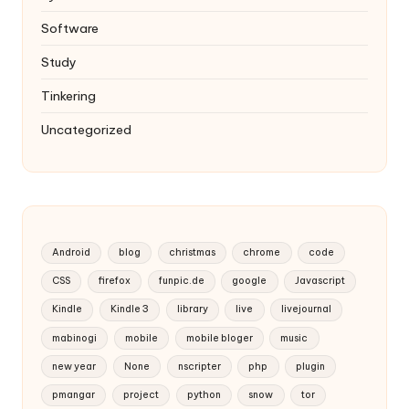
Software
Study
Tinkering
Uncategorized
Android
blog
christmas
chrome
code
CSS
firefox
funpic.de
google
Javascript
Kindle
Kindle 3
library
live
livejournal
mabinogi
mobile
mobile bloger
music
new year
None
nscripter
php
plugin
pmangar
project
python
snow
tor