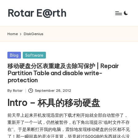
Rotar E@rth
Skip
to
KaNeoRotar's
content
weblog
Home
DiskGenius
Posted
Blog
Software
in
移动硬盘分区表重建及去除写保护 | Repair
Partition Table and disable write-
protection
By
Rotar
September 28, 2012
Posted
Intro – 杯具的移动硬盘
by
前天早上起来开机发现迅雷的下载才刚开始就全部自动暂停了，
重新开了一个一试，仍然被暂停，右下角出现提示“临时文件不存
在”。于是果断打开我的电脑，震惊地发现移动硬盘的分区都不见
了！那一瞬间真的是冷汗直冒，毕竟超过500GB的东西就这么没