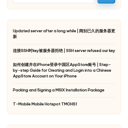
Updated server after a long while | 阔别已久的服务器更
新
连接SSH时key被服务器拒绝 | SSH server refused our key
如何创建并在iPhone登录中国区AppStore账号 | Step-
by-step Guide for Creating and Login into a Chinese
AppStore Account on Your iPhone
Packing and Signing a MSIX Installation Package
T-Mobile Mobile Hotspot TMOHS1