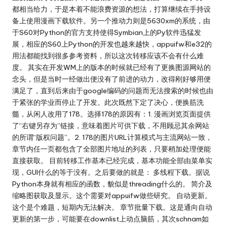
都相当给力，于是本着不能浪费资源的想法，打算继续在手持设
备上使用漫画下载软件。另一个推动力则是5630xm的系统，由
于S60对Python的官方支持使得Symbian上的Py软件迅猛发
展，相应的S60上Python的开发也越来越快，appuifw和e32的
用法都能找到很多参考资料，所以这次转移应该不会有什么难
度。 其实在开发WM上的版本的时候就已经有了更换图源网站的
念头，但是当时一经做出便没有了前进的动力，改得刚好够用便
满足了，直到后来由于google编码的问题而无法搜索的时候也由
于紧张的学业而停止了开发。此次既然下定了决心，便换筋洗
髓，从闲人改用了178。选择178的原因有：1. 漫画浏览页面提供
了“右键另存为”链接，意味着图片可供下载，不用顾忌其余网站
的所谓“版权问题”。2. 178的图片URL计算模式与主流网站一致，
章节内任一页都包含了全部图片地址的列表，只要稍加处理便能
直接获取。 目前转移工作基本已经完成，基本功能全部由菜单实
现，GUI什么的等于没有。之后要做的就是： 多线程下载。据说
Python本身就有相应的函数，貌似是threading什么的。 简介及
缩略图获取及显示。这个需要对appuifw做些研究。 自动更新。
这个是个难题，短期内无法解决。 章节批量下载。这是通向自动
更新的第一步，可能要在downlist上动点脑筋，其次schnam如