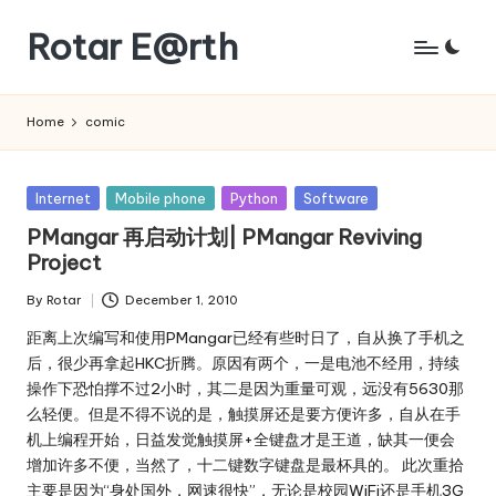
Rotar E@rth
Skip
to
KaNeoRotar's
content
weblog
Home
comic
Posted
Internet
Mobile phone
Python
Software
in
PMangar 再启动计划| PMangar Reviving
Project
By
Rotar
December 1, 2010
Posted
by
距离上次编写和使用PMangar已经有些时日了，自从换了手机之
后，很少再拿起HKC折腾。原因有两个，一是电池不经用，持续
操作下恐怕撑不过2小时，其二是因为重量可观，远没有5630那
么轻便。但是不得不说的是，触摸屏还是要方便许多，自从在手
机上编程开始，日益发觉触摸屏+全键盘才是王道，缺其一便会
增加许多不便，当然了，十二键数字键盘是最杯具的。 此次重拾
主要是因为“身处国外，网速很快”，无论是校园WiFi还是手机3G