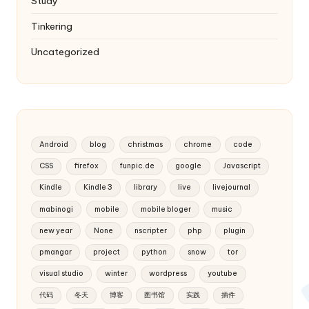
Study
Tinkering
Uncategorized
Android
blog
christmas
chrome
code
CSS
firefox
funpic.de
google
Javascript
Kindle
Kindle 3
library
live
livejournal
mabinogi
mobile
mobile bloger
music
new year
None
nscripter
php
plugin
pmangar
project
python
snow
tor
visual studio
winter
wordpress
youtube
代码
冬天
博客
图书馆
实践
插件