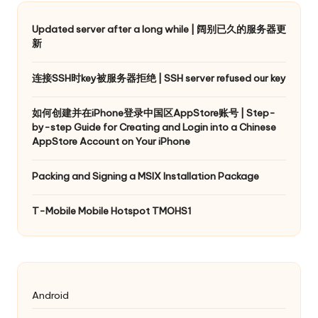
Updated server after a long while | 阔别已久的服务器更
新
连接SSH时key被服务器拒绝 | SSH server refused our key
如何创建并在iPhone登录中国区AppStore账号 | Step-
by-step Guide for Creating and Login into a Chinese
AppStore Account on Your iPhone
Packing and Signing a MSIX Installation Package
T-Mobile Mobile Hotspot TMOHS1
Android