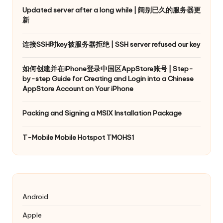
Updated server after a long while | 阔别已久的服务器更
新
连接SSH时key被服务器拒绝 | SSH server refused our key
如何创建并在iPhone登录中国区AppStore账号 | Step-
by-step Guide for Creating and Login into a Chinese
AppStore Account on Your iPhone
Packing and Signing a MSIX Installation Package
T-Mobile Mobile Hotspot TMOHS1
Android
Apple