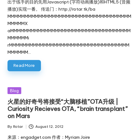
出于练手的目的先用Javascript (字符动画播放)和HTML5 (音频
播放)实现一番。 传送门：http://rotar.tk/ba
MMMMMMMMMMMMMMMMMMMMMMMMMMMMMMMMMMMM
MMMMMX
aMMMMMMMMMMMMMMMMMMMMMMMMMMMMMMMMMMM
MMMMMMi
rMMMMMMMMMMMMMMMMMMMMMMMMMMMMMMMMMMM
MMMMMM…
Read More
Posted
Blog
in
火星的好奇号将接受“大脑移植”OTA升级 |
Curiosity Recieves OTA, “brain transplant”
on Mars
By
Rotar
August 12, 2012
Posted
by
来源：
engadget.com
作者：
Myriam Joire