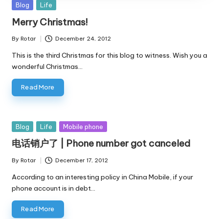
Posted
Blog
Life
in
Merry Christmas!
By
Rotar
December 24, 2012
Posted
by
This is the third Christmas for this blog to witness. Wish you a
wonderful Christmas…
Read More
Posted
Blog
Life
Mobile phone
in
电话销户了 | Phone number got canceled
By
Rotar
December 17, 2012
Posted
by
According to an interesting policy in China Mobile, if your
phone account is in debt…
Read More