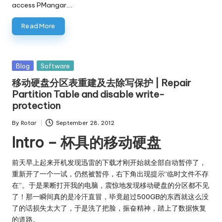
access PMangar.…
Read More
Posted
Blog
Software
in
移动硬盘分区表重建及去除写保护 | Repair
Partition Table and disable write-
protection
By
Rotar
September 28, 2012
Posted
Intro – 杯具的移动硬盘
by
前天早上起来开机发现迅雷的下载才刚开始就全部自动暂停了，
重新开了一个一试，仍然被暂停，右下角出现提示“临时文件不存
在”。于是果断打开我的电脑，震惊地发现移动硬盘的分区都不见
了！那一瞬间真的是冷汗直冒，毕竟超过500GB的东西就这么没
了的话损失太大了，于是洗了把脸，振奋精神，踏上了数据恢复
的道路。