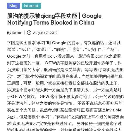
Posted
Blog
Internet
in
股沟的提示被qiang字段功能 | Google
Notifying Terms Blocked in China
By
Rotar
August 7, 2012
Posted
by
下图是试图搜索“学习”时 Google 的提示，有兴趣的话，还可以
试试：“长江”，“体温计”，“胡说”，“毛病”，“天安门”，“广场” 。
Google 之前一直用着.co.uk没改回来，最近换回.com.hk之后看
到了这喜感的一幕。 G·F`W的字眼屏蔽的已经开启许多年了，作
为搜索引擎的大家，股沟当然是深受其害。每每遇到“网页无法显
示”，对于相对“较高端”的电脑用户来说，当然能够理解问题的真
正起因，可是一般用户就会直接把责任全部挂在股沟的头上了。
添加这个提示功能大概一方面是为了撇清关系，另一方面则是对
于G·F`W的抗议。 GFW 这个就不做太多讨论了，公开的谈论貌似
还是违法的，跨省之类的实在是怕怕。 不得不说信息公开神马的
实在是个大问题，虽然考虑到某些隐情对正·腐而言还是Invisible
为妙，但是连搜个“学习”，“体温计”之类的在正常不过的词都要面
对“该页无法显示”实在是有些过分了。 另外值得一提的是这个过
滤机制有些欲盖弥彰的感觉，就好象反黄软件被人拿来查找成人