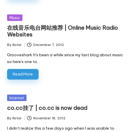
Posted
Music
in
在线音乐电台网站推荐 | Online Music Radio
Websites
By
Rotar
December 7, 2012
Posted
by
Grooveshark It's been a while since my last blog about music
so here's one to…
Read More
Posted
Internet
in
co.cc挂了 | co.cc is now dead
By
Rotar
November 18, 2012
Posted
by
I didn't realize this a few days ago when I was unable to