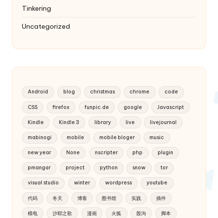
Tinkering
Uncategorized
Android
blog
christmas
chrome
code
CSS
firefox
funpic.de
google
Javascript
Kindle
Kindle 3
library
live
livejournal
mabinogi
mobile
mobile bloger
music
new year
None
nscripter
php
plugin
pmangar
project
python
snow
tor
visual studio
winter
wordpress
youtube
代码
冬天
博客
图书馆
实践
插件
模电
沙耶之歌
漫画
火狐
股沟
脚本