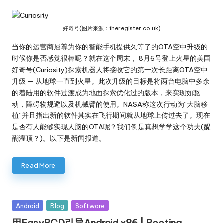
好奇号(图片来源：theregister.co.uk)
当你的运营商屈尊为你的智能手机提供久等了的OTA空中升级的
时候你是否感觉很棒呢？就在这个周末， 8月6号登上火星的美国
好奇号(Curiosity)探索机器人将接收它的第一次长距离OTA空中
升级 — 从地球一直到火星。此次升级的目标是将两台电脑中多余
的着陆用的软件过渡成为地面探索优化过的版本，来实现如驱
动，障碍物规避以及机械臂的使用。NASA称这次行动为“大脑移
植”并且指出新的软件其实在飞行期间就从地球上传过去了。现在
是否有人能够实现人脑的OTA呢？我们倒是真想学学这个功夫(醍
醐灌顶？)。以下是新闻报道。
Read More
Posted
Android
Blog
Software
in
用EasyBCD引导Android x86 | Booting