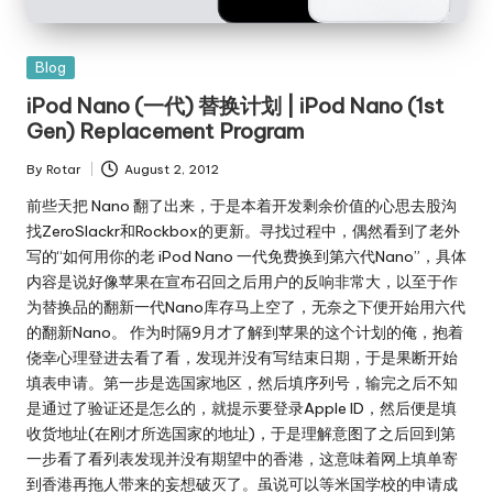
Posted
Blog
in
iPod Nano (一代) 替换计划 | iPod Nano (1st
Gen) Replacement Program
By
Rotar
August 2, 2012
Posted
by
前些天把 Nano 翻了出来，于是本着开发剩余价值的心思去股沟
找ZeroSlackr和Rockbox的更新。寻找过程中，偶然看到了老外
写的“如何用你的老 iPod Nano 一代免费换到第六代Nano”，具体
内容是说好像苹果在宣布召回之后用户的反响非常大，以至于作
为替换品的翻新一代Nano库存马上空了，无奈之下便开始用六代
的翻新Nano。 作为时隔9月才了解到苹果的这个计划的俺，抱着
侥幸心理登进去看了看，发现并没有写结束日期，于是果断开始
填表申请。第一步是选国家地区，然后填序列号，输完之后不知
是通过了验证还是怎么的，就提示要登录Apple ID，然后便是填
收货地址(在刚才所选国家的地址)，于是理解意图了之后回到第
一步看了看列表发现并没有期望中的香港，这意味着网上填单寄
到香港再拖人带来的妄想破灭了。虽说可以等米国学校的申请成